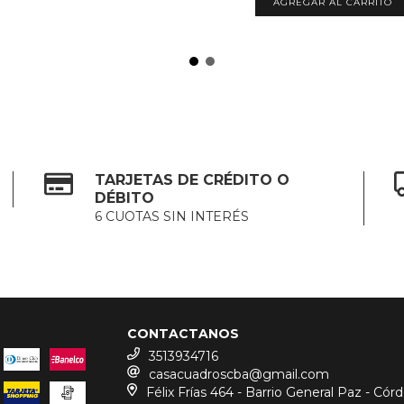
AGREGAR AL CARRITO
TARJETAS DE CRÉDITO O
DÉBITO
6 CUOTAS SIN INTERÉS
CONTACTANOS
3513934716
casacuadroscba@gmail.com
Félix Frías 464 - Barrio General Paz - Cór