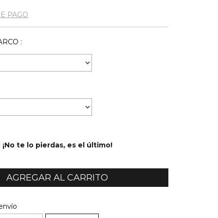
DE PAGO
RCO :
¡No te lo pierdas, es el último!
l CP:
CAMBIAR CP
envío