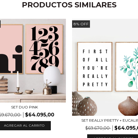
PRODUCTOS SIMILARES
8
%
OFF
SET DUO PINK
$64.095,00
69.670,00
SET REALLY PRETTY + EUCALI
AGREGAR AL CARRITO
$64.095,
$69.670,00