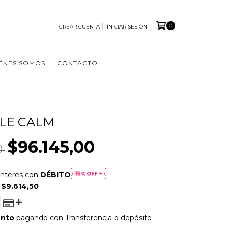
0
CREAR CUENTA
INICIAR SESIÓN
ÉNES SOMOS
CONTACTO
PLE CALM
$96.145,00
0
interés con
DÉBITO
E
$9.614,50
ento
pagando con Transferencia o depósito