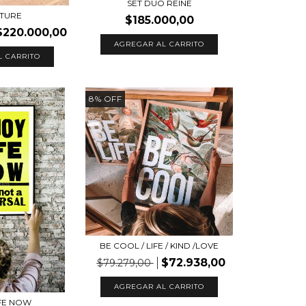
SET DUO REINE
TURE
$185.000,00
$220.000,00
AGREGAR AL CARRITO
L CARRITO
8
%
OFF
BE COOL / LIFE / KIND /LOVE
$72.938,00
$79.279,00
AGREGAR AL CARRITO
IFE NOW