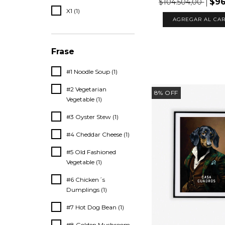
$96
$104.504,00
X1 (1)
AGREGAR AL CAR
Frase
#1 Noodle Soup (1)
#2 Vegetarian
8
%
OFF
Vegetable (1)
#3 Oyster Stew (1)
#4 Cheddar Cheese (1)
#5 Old Fashioned
Vegetable (1)
#6 Chicken´s
Dumplings (1)
#7 Hot Dog Bean (1)
#8 Golden Mushroom