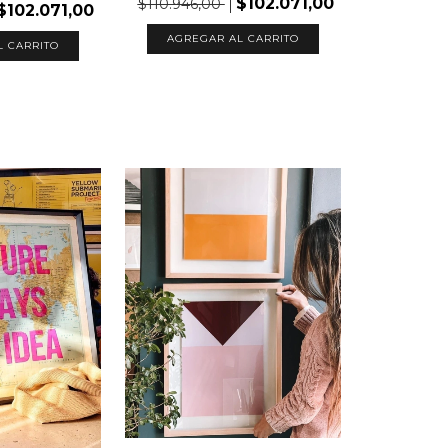
$102.071,00
$110.946,00
$102.071,00
AGREGAR AL CARRITO
L CARRITO