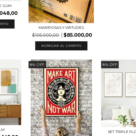
E GUM
.048,00
RITO
MARIPOSAS Y VIRTUDES
$85.000,00
$105.000,00
AGREGAR AL CARRITO
8
%
OFF
8
%
OFF
ALM
SET TRIPLE F