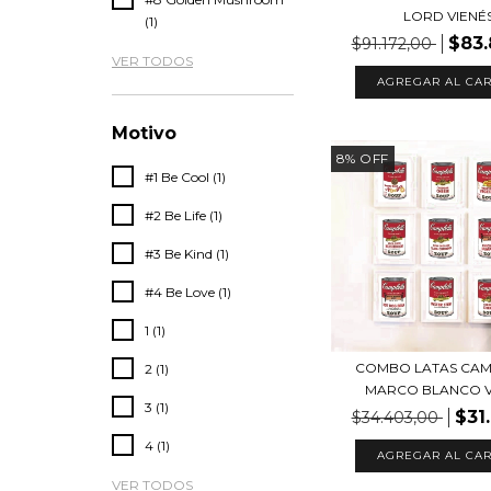
LORD VIENÉ
(1)
$83.
$91.172,00
VER TODOS
AGREGAR AL CAR
Motivo
8
%
OFF
#1 Be Cool (1)
#2 Be Life (1)
#3 Be Kind (1)
#4 Be Love (1)
1 (1)
COMBO LATAS CAM
2 (1)
MARCO BLANCO VI
3 (1)
$31
$34.403,00
4 (1)
AGREGAR AL CAR
VER TODOS