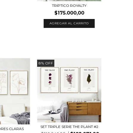
TRIPTICO ROYALTY
$175.000,00
AGREGAR AL CARRITO
8
%
OFF
SET TRIPLE SERIE THE PLANT #2
LORES CLARAS