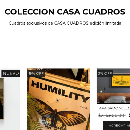
COLECCION CASA CUADROS
Cuadros exclusivos de CASA CUADROS edición limitada
NUEVO
19
%
OFF
3
%
OFF
APAISADO YELL
$226.800,00
AGREGAR A