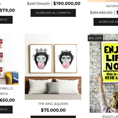
$190.000,00
$247.104,00
S
ADVEN
879,00
$261.430,00
AGREGAR AL CARRITO
RITO
AGREGAR A
8
%
OFF
PBELLS
NTA...
.650,00
THE KING &QUEEN
$75.000,00
RITO
ENJOY L