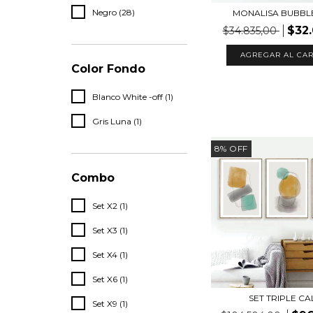
Negro (28)
MONALISA BUBBL
$32
$34.835,00
AGREGAR AL CAR
Color Fondo
Blanco White -off (1)
Gris Luna (1)
8
%
OFF
Combo
Set X2 (1)
Set X3 (1)
Set X4 (1)
Set X6 (1)
SET TRIPLE C
Set X9 (1)