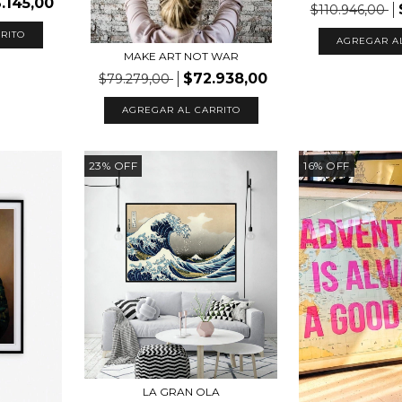
.145,00
$110.946,00
RITO
AGREGAR A
MAKE ART NOT WAR
$72.938,00
$79.279,00
AGREGAR AL CARRITO
23
%
OFF
16
%
OFF
LA GRAN OLA