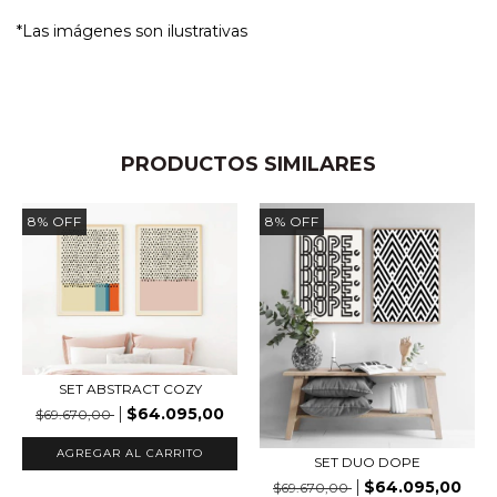
*Las imágenes son ilustrativas
PRODUCTOS SIMILARES
8
%
OFF
8
%
OFF
SET ABSTRACT COZY
$64.095,00
$69.670,00
AGREGAR AL CARRITO
SET DUO DOPE
$64.095,00
$69.670,00