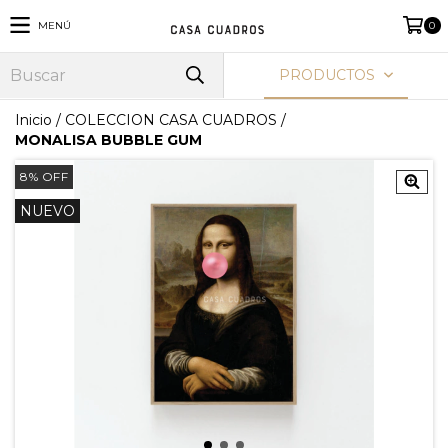
MENÚ
0
PRODUCTOS
Inicio
/
COLECCION CASA CUADROS
/
MONALISA BUBBLE GUM
8
%
OFF
NUEVO