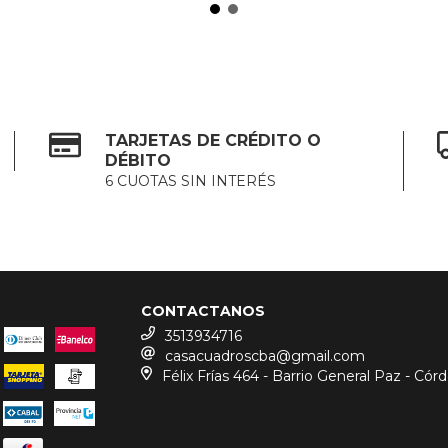
TARJETAS DE CRÉDITO O
DÉBITO
6 CUOTAS SIN INTERÉS
CONTACTANOS
3513934716
casacuadroscba@gmail.com
Félix Frías 464 - Barrio General Paz - Cór