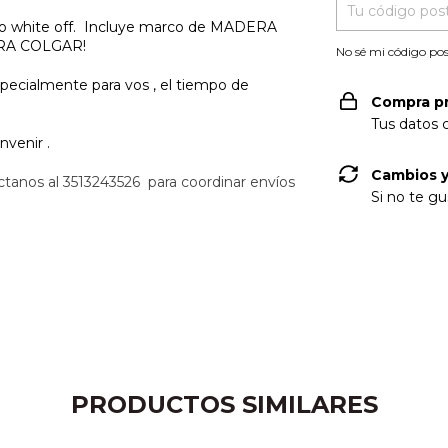
do white off. Incluye marco de MADERA
PARA COLGAR!
No sé mi código pos
pecialmente para vos , el tiempo de
Compra p
Tus datos 
onvenir .
Cambios y
tanos al 3513243526 para coordinar envíos
Si no te gu
PRODUCTOS SIMILARES