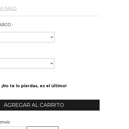
DE PAGO
RCO :
¡No te lo pierdas, es el último!
l CP:
CAMBIAR CP
envío