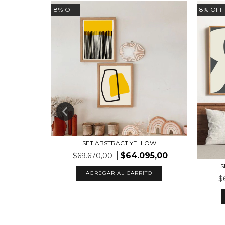
8
%
OFF
8
%
OFF
SET ABSTRACT YELLOW
$64.095,00
$69.670,00
S
CALIPTUS
AGREGAR AL CARRITO
95,00
$
TO