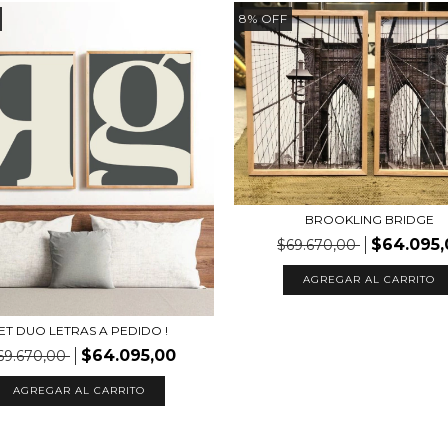
8
%
OFF
BROOKLING BRIDGE
$64.095,
$69.670,00
AGREGAR AL CARRITO
ET DUO LETRAS A PEDIDO !
$64.095,00
69.670,00
AGREGAR AL CARRITO