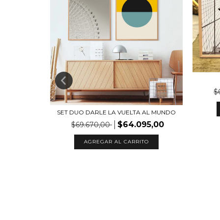
$
SET DUO DARLE LA VUELTA AL MUNDO
$64.095,00
$69.670,00
CALIPTUS
AGREGAR AL CARRITO
95,00
TO