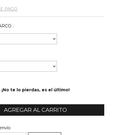
DE PAGO
RCO :
¡No te lo pierdas, es el último!
l CP:
CAMBIAR CP
envío