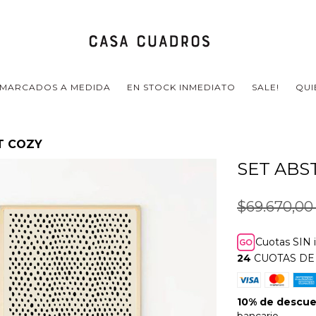
MARCADOS A MEDIDA
EN STOCK INMEDIATO
SALE!
QUI
T COZY
SET ABS
$69.670,0
Cuotas SIN 
24
CUOTAS D
10% de descu