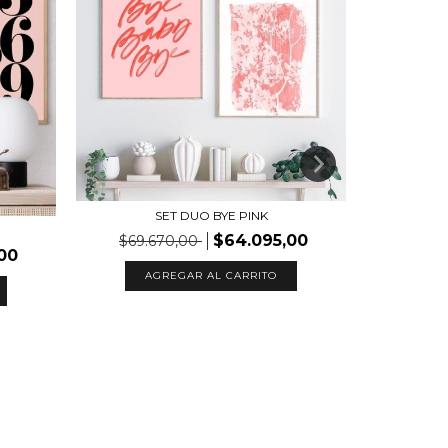
SET DUO BYE PINK
$64.095,00
$69.670,00
00
AGREGAR AL CARRITO
$69.
A