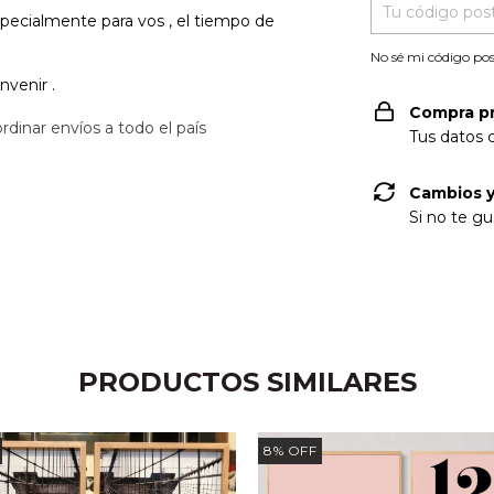
pecialmente para vos , el tiempo de
No sé mi código pos
onvenir .
Compra p
rdinar envíos a todo el país
Tus datos 
Cambios y
Si no te gu
PRODUCTOS SIMILARES
8
%
OFF