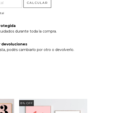
CALCULAR
tal
rotegida
cuidados durante toda la compra.
 devoluciones
sta, podés cambiarlo por otro o devolverlo.
8
%
OFF
8
%
OFF