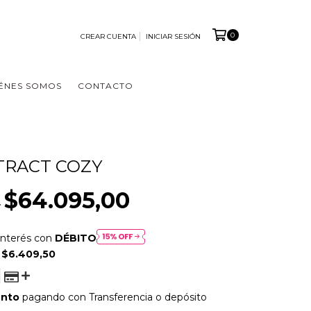
0
CREAR CUENTA
INICIAR SESIÓN
ÉNES SOMOS
CONTACTO
TRACT COZY
$64.095,00
0
interés con
DÉBITO
E
$6.409,50
ento
pagando con Transferencia o depósito