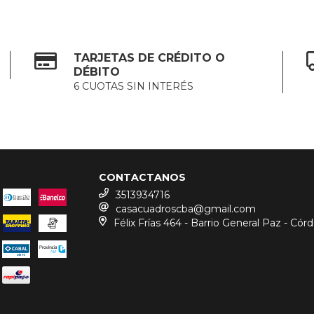
TARJETAS DE CRÉDITO O
DÉBITO
6 CUOTAS SIN INTERÉS
CONTACTANOS
3513934716
casacuadroscba@gmail.com
Félix Frías 464 - Barrio General Paz - Cór